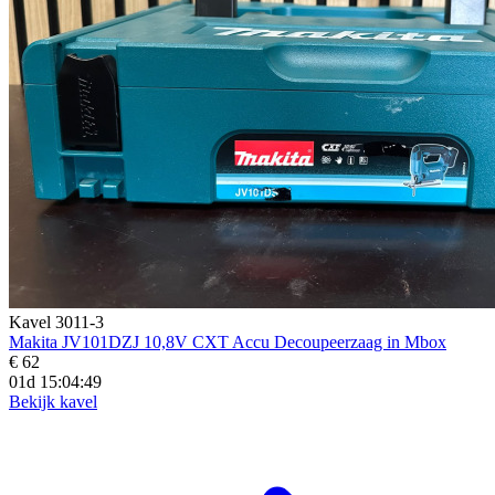
Kavel 3011-3
Makita JV101DZJ 10,8V CXT Accu Decoupeerzaag in Mbox
€ 62
01d 15:04:48
Bekijk kavel