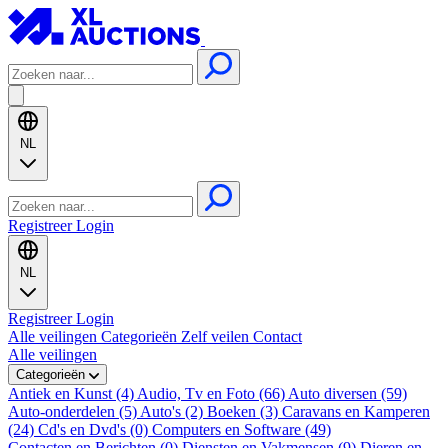
NL
Registreer
Login
NL
Registreer
Login
Alle veilingen
Categorieën
Zelf veilen
Contact
Alle veilingen
Categorieën
Antiek en Kunst (4)
Audio, Tv en Foto (66)
Auto diversen (59)
Auto-onderdelen (5)
Auto's (2)
Boeken (3)
Caravans en Kamperen
(24)
Cd's en Dvd's (0)
Computers en Software (49)
Contacten en Berichten (0)
Diensten en Vakmensen (9)
Dieren en