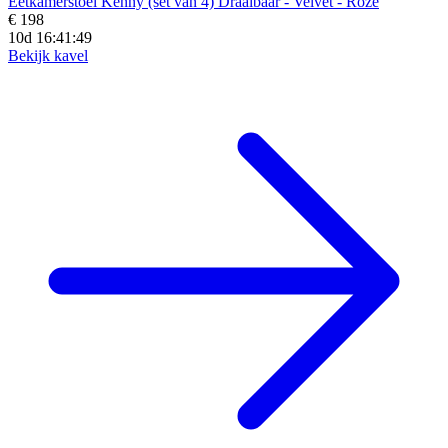
Eetkamerstoel Kenny (set van 4) Draaibaar - Velvet - Roze
€ 198
10d 16:41:47
Bekijk kavel