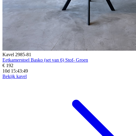
Kavel 2985-81
Eetkamerstoel Basko (set van 6) Stof- Groen
€ 192
10d 15:43:48
Bekijk kavel