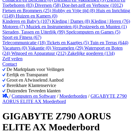
Toebehoren (83)
Diversen (58)
Doe-het-zelf en Verbouw (1012)
Fietsen en Brommers (25)
Hobby en Vrije tijd (8)
Huis en Inrichting
(1149)
Huizen en Kamers (0)
Kinderen en Baby's (107)
Kleding | Dames (8)
Kleding | Heren (76)
Motoren (7)
Muziek en Instrumenten (6)
Postzegels en Munten (1)
Sieraden, Tassen en Uiterlijk (99)
Spelcomputers en Games (5)
Sport en Fitness (67)
Telecommunicatie (18)
Tickets en Kaartjes (5)
Tuin en Terras (644)
Vacatures (0)
Vakantie (0)
Verzamelen (29)
Watersport en Boten
(24)
Witgoed en Apparatuur (212)
Zakelijke goederen (134)
Zelf veilen
Contact
De Marktplaats voor Veilingen
Eerlijk en Transparant
Groot en Afwisselend Aanbod
Bereikbare Klantenservice
Duizenden Tevreden klanten
/
Computers en Software
/
Moederborden
/
GIGABYTE Z790
AORUS ELITE AX Moederbord
GIGABYTE Z790 AORUS
ELITE AX Moederbord