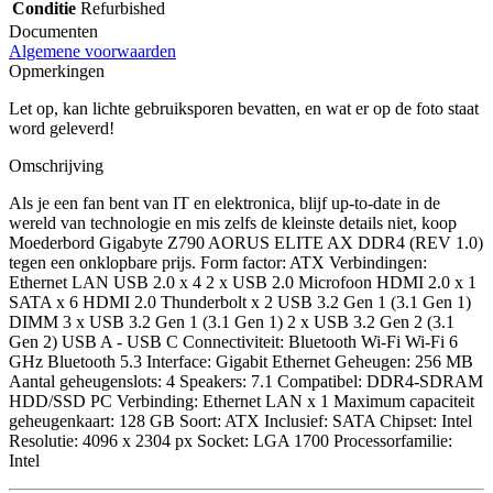
Conditie
Refurbished
Documenten
Algemene voorwaarden
Opmerkingen
Let op, kan lichte gebruiksporen bevatten, en wat er op de foto staat
word geleverd!
Omschrijving
Als je een fan bent van IT en elektronica, blijf up-to-date in de
wereld van technologie en mis zelfs de kleinste details niet, koop
Moederbord Gigabyte Z790 AORUS ELITE AX DDR4 (REV 1.0)
tegen een onklopbare prijs. Form factor: ATX Verbindingen:
Ethernet LAN USB 2.0 x 4 2 x USB 2.0 Microfoon HDMI 2.0 x 1
SATA x 6 HDMI 2.0 Thunderbolt x 2 USB 3.2 Gen 1 (3.1 Gen 1)
DIMM 3 x USB 3.2 Gen 1 (3.1 Gen 1) 2 x USB 3.2 Gen 2 (3.1
Gen 2) USB A - USB C Connectiviteit: Bluetooth Wi-Fi Wi-Fi 6
GHz Bluetooth 5.3 Interface: Gigabit Ethernet Geheugen: 256 MB
Aantal geheugenslots: 4 Speakers: 7.1 Compatibel: DDR4-SDRAM
HDD/SSD PC Verbinding: Ethernet LAN x 1 Maximum capaciteit
geheugenkaart: 128 GB Soort: ATX Inclusief: SATA Chipset: Intel
Resolutie: 4096 x 2304 px Socket: LGA 1700 Processorfamilie:
Intel